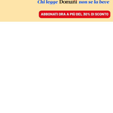
ACCEDI
SFOGLIA IL GIORNALE
/
ABBONATI
ITALIA
Giornalisti, amici di
partito e riciclati:
quanto costano i nuovi
consulenti del governo
STEFANO IANNACCONE