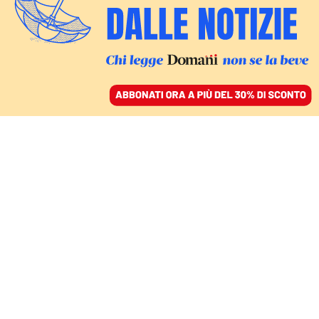
ACCEDI
SFOGLIA IL GIORNALE
/
ABBONATI
ITALIA
I quattro minuti di
intervista di Salvini al
Tg1 sono un caso