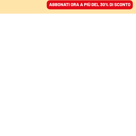
ACCEDI
SFOGLIA IL GIORNALE
/
ABBONATI
DOPO LA DECISIONE DELLA CORTE SUPREMA
L’Italia peggio degli Stati
Uniti sulla tutela del
diritto all’aborto
GIULIA MERLO
26 giugno 2022 • 07:00
Segui Domani su Google