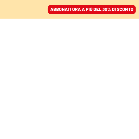
ACCEDI
SFOGLIA IL GIORNALE
/
ABBONATI
ESCLUSIVO
Liberato “Bija”, il
trafficante di migranti
che incontrò gli uomini
del Viminale
EMILIANO FITTIPALDI E NANCY PORSIA
11 aprile 2021 • 18:34