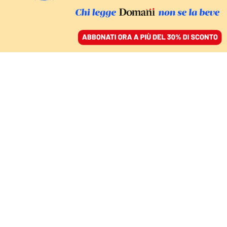
ACCEDI
SFOGLIA IL GIORNALE
/
ABBONATI
ITALIA
L’irrilevanza della Rai alla
prova del metodo Draghi
CELESTINO SPADA
21 luglio 2021 • 21:20