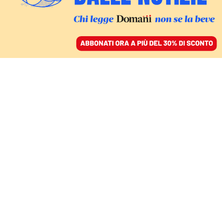
ACCEDI
SFOGLIA IL GIORNALE
/
ABBONATI
ITALIA
Migranti e politica, a
difenderci sarà la nostra
umanità
MARIO GIRO