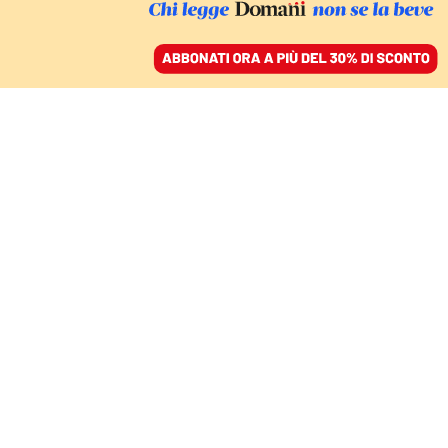
ACCEDI
SFOGLIA IL GIORNALE
/
ABBONATI
L’AGGRESSIONE DI CATANIA E IL PARERE DEI GIURISTI
L’omofobia non è solo
un “motivo abietto”, così
la giustizia prova a
rattoppare il buco nel
codice penale