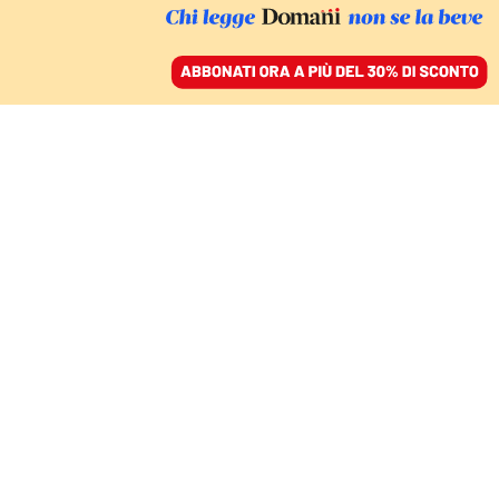
ACCEDI
SFOGLIA IL GIORNALE
/
ABBONATI
ITALIA
Pillola
anticoncezionale, non
basterà la gratuità per le
under 26 per migliorare
l’accesso alla