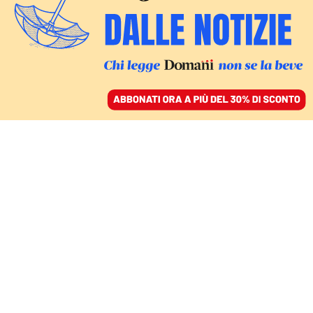
ACCEDI
SFOGLIA IL GIORNALE
/
ABBONATI
ITALIA
Pillole di campagna
elettorale: De Luca si
affida ai santi, Salvini al