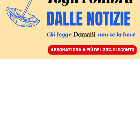
ACCEDI
SFOGLIA IL GIORNALE
/
ABBONATI
ITALIA
Pina Picierno lascia il
Pd