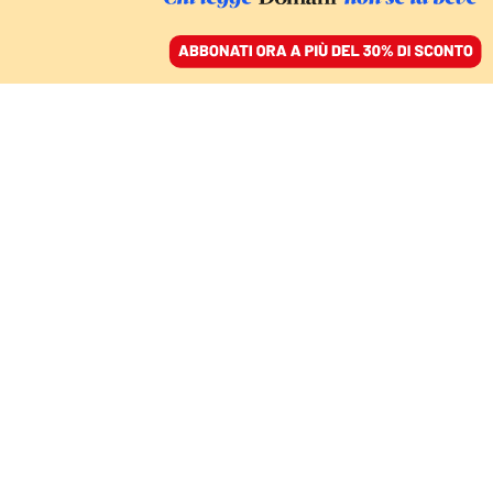
ACCEDI
SFOGLIA IL GIORNALE
/
ABBONATI
LA FORZA DELLA NECESSITÀ
Conti in rubli, Putin sta
vincendo almeno la
guerra del gas. Anche
l’Italia si piega
VANESSA RICCIARDI