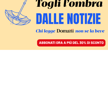
ACCEDI
SFOGLIA IL GIORNALE
/
ABBONATI
ITALIA
Le riforme rischiano di
indebolire