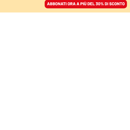
ACCEDI
SFOGLIA IL GIORNALE
/
ABBONATI
ITALIA
Floridia chiede
spiegazioni a Sergio
sulla mancata copertura
della Rai delle elezioni
francesi
LISA DI GIUSEPPE