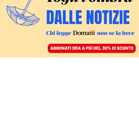
ACCEDI
SFOGLIA IL GIORNALE
/
ABBONATI
ITALIA
Il Giubileo 2025 è già in
ritardo, ma Roma sogna