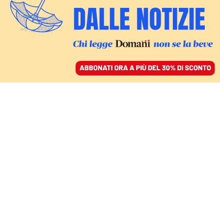
ACCEDI
SFOGLIA IL GIORNALE
/
ABBONATI
LA COSTITUENTE M5S
Romano (Avventura
urbana): «Quando sono
messi nelle condizioni,