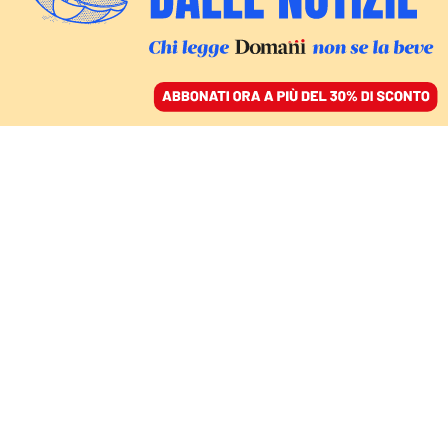
ACCEDI
SFOGLIA IL GIORNALE
/
ABBONATI
IL DOMANI DELLE DONNE
Schlein sul referendum:
«Gridano al complotto
dei giudici, ma non
sanno scrivere le leggi»