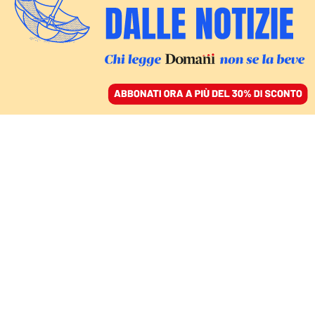
ACCEDI
SFOGLIA IL GIORNALE
/
ABBONATI
ITALIA
Turchia e Siria, oltre
23mila le vittime del
terremoto