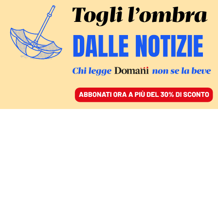
ACCEDI
SFOGLIA IL GIORNALE
/
ABBONATI
L’EVACUAZIONE DALL’AFGHANISTAN
Frattura fra alleati al