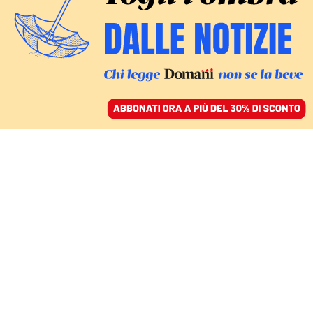
ACCEDI
SFOGLIA IL GIORNALE
/
ABBONATI
MONDO
Attacco israeliano
contro l’Iran: chi sono i