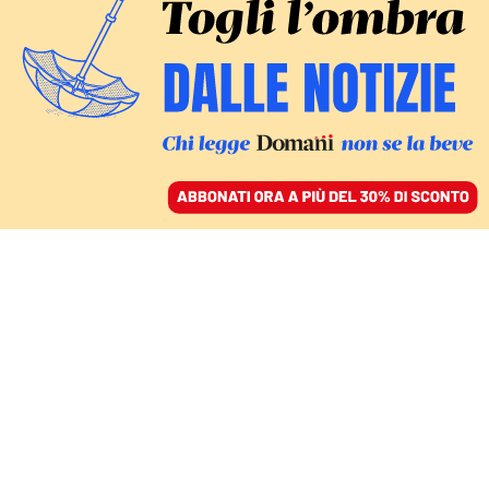
ACCEDI
SFOGLIA IL GIORNALE
/
ABBONATI
DOMANI A BORDO DELLA GLOBAL SUMUD FLOTILLA
Abuomar da Gaza:
«Israele continua a