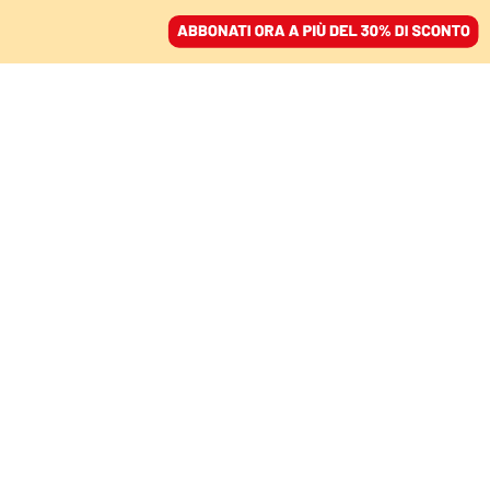
ACCEDI
SFOGLIA IL GIORNALE
/
ABBONATI
Chiara
Sgreccia
Scrive di scuola, spazi pubblici, esteri. Ha lavorato
per la redazione de L’Espresso dopo aver iniziato la
professione sul campo, come freelance. Giornalista
professionista. Su ig: @chiarasgreccia