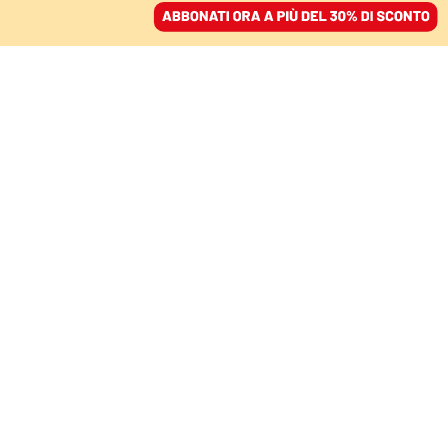
ACCEDI
SFOGLIA IL GIORNALE
/
ABBONATI
MONDO
All’ombra di Trump: lo
scontro frontale tra le
due Americhe
MATTIA FERRARESI
03 febbraio 2026 • 07:00
Segui Domani su Google