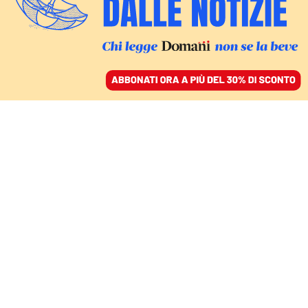
ACCEDI
SFOGLIA IL GIORNALE
/
ABBONATI
MONDO
Anche l’oro può
uccidere. Tra gli
indigeni dell’Amazzonia