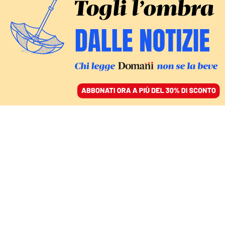
ACCEDI
SFOGLIA IL GIORNALE
/
ABBONATI
MONDO
Blinken a Pechino per
riaprire un fragile