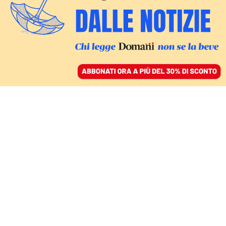
ACCEDI
SFOGLIA IL GIORNALE
/
ABBONATI
MONDO
Ben Gvir presenta il
piano contro gli attivisti
della Global Sumud