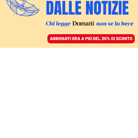
ACCEDI
SFOGLIA IL GIORNALE
/
ABBONATI
MONDO
L’“uso moderato” della
guerra, ma i conflitti
creano dipendenza