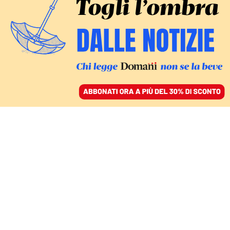
ACCEDI
SFOGLIA IL GIORNALE
/
ABBONATI
VELIVOLI SENZA PILOTA
I droni di Erdogan in
Africa per estendere