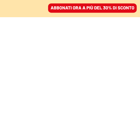
ACCEDI
SFOGLIA IL GIORNALE
/
ABBONATI
MONDO
I “no” di Netanyahu
allontanano la tregua. Il
premier prende tempo,
aspettando Donald
Trump
RENZO GUOLO