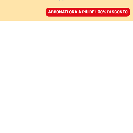
ACCEDI
SFOGLIA IL GIORNALE
/
ABBONATI
MONDO
Il ruolo della Turchia
dietro i nuovi equilibri
in Siria
MARIO GIRO
politologo
30 novembre 2024 • 19:34