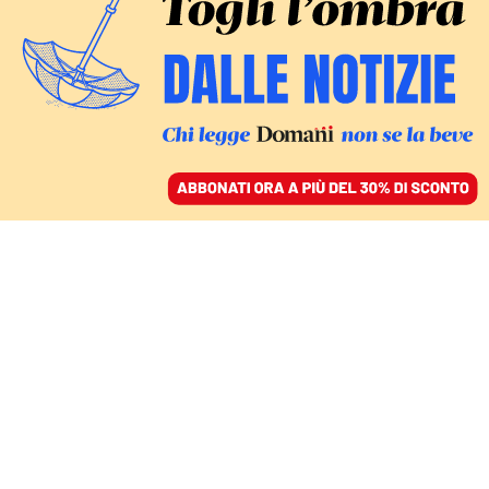
ACCEDI
SFOGLIA IL GIORNALE
/
ABBONATI
APERTURA AI NEGOZIATI
Kuleba in Cina, Parolin
a Kiev: si parla di pace