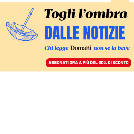
ACCEDI
SFOGLIA IL GIORNALE
/
ABBONATI
MONDO
La Cina dialoga con Usa