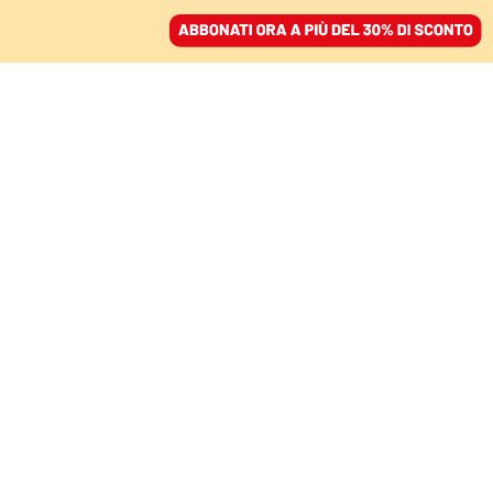
ACCEDI
SFOGLIA IL GIORNALE
/
ABBONATI
LA RIVELAZIONE DEL WALL STREET JOURNAL
La lista dei killer del 7
ottobre. «L’Idf vuole
eliminarli tutti»
BIANCA SENATORE
21 maggio 2026 • 20:41