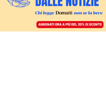
ACCEDI
SFOGLIA IL GIORNALE
/
ABBONATI
GUERRA IN UCRAINA
In Turchia Lavrov
promette
collaborazione per
sbloccare il grano fermo