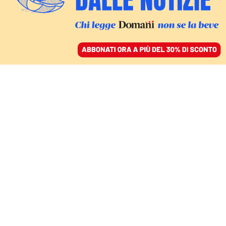
ACCEDI
SFOGLIA IL GIORNALE
/
ABBONATI
L’ATTIVISTA QUEER E ANTIFASCISTA
«Vivo un presente che
mi toglie il respiro da
mesi»: la lettera di Maja
T. dal carcere ungherese