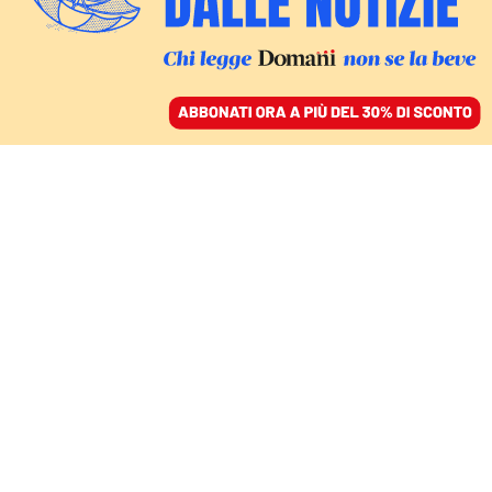
ACCEDI
SFOGLIA IL GIORNALE
/
ABBONATI
MONDO
Nasrallah riporta il
Libano al centro della
guerra con Israele
RENZO GUOLO