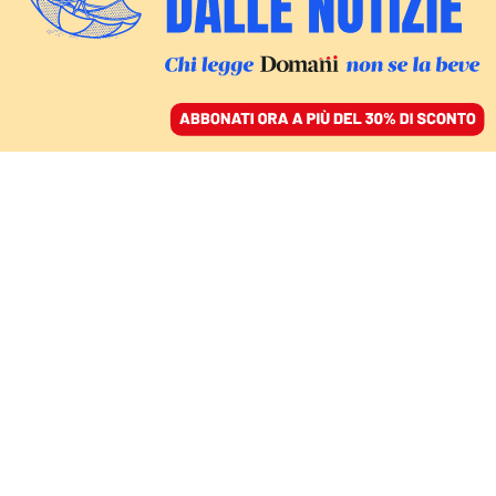
ACCEDI
SFOGLIA IL GIORNALE
/
ABBONATI
MONDO
Hamas libera gli
“ostaggi dimenticati”.
Mengistu e al Sayed in
Israele dopo dieci anni