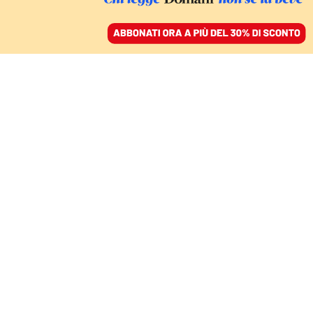
ACCEDI
SFOGLIA IL GIORNALE
/
ABBONATI
MONDO
A Mosca inizia il
processo a Brittney
Griner
01 luglio 2022 • 13:42
Aggiornato, 01 luglio 2022 • 13:42