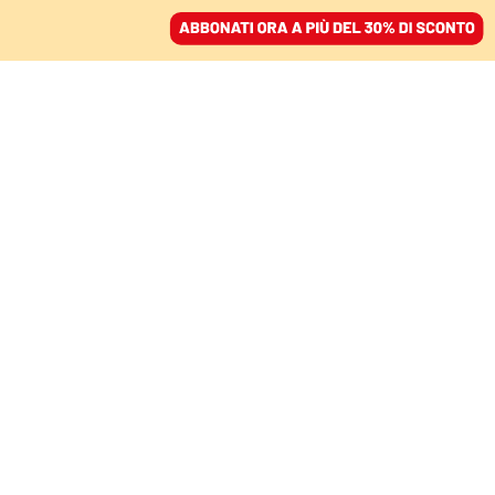
ACCEDI
SFOGLIA IL GIORNALE
/
ABBONATI
MONDO
Così Vladimir Putin
reprime la libertà di
stampa in Russia
YOUSSEF HASSAN HOLGADO
10 marzo 2022 • 14:45
Segui Domani su Google