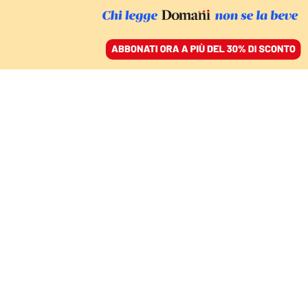
ACCEDI
SFOGLIA IL GIORNALE
/
ABBONATI
L’AMICO DEL CREMLINO
Per Schroeder, Putin è
pronto a discutere la
pace
03 agosto 2022 • 08:20
Aggiornato, 03 agosto 2022 • 11:35