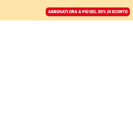
ACCEDI
SFOGLIA IL GIORNALE
/
ABBONATI
MONDO
Il negazionismo come
male cronico. Le ragioni
della sfiducia nella
scienza
FABRIZIO BIANCHI
28 agosto 2023 • 20:12