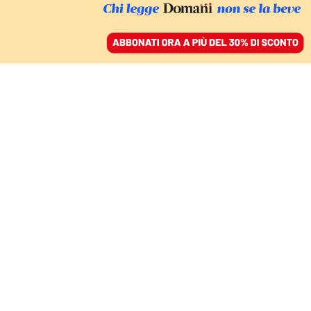
ACCEDI
SFOGLIA IL GIORNALE
/
ABBONATI
SILICON VALLEY SOTTO ACCUSA
La condanna di
Elizabeth Holmes per la
frode di Theranos
DAVIDE MARIA DE LUCA
04 gennaio 2022 • 13:22