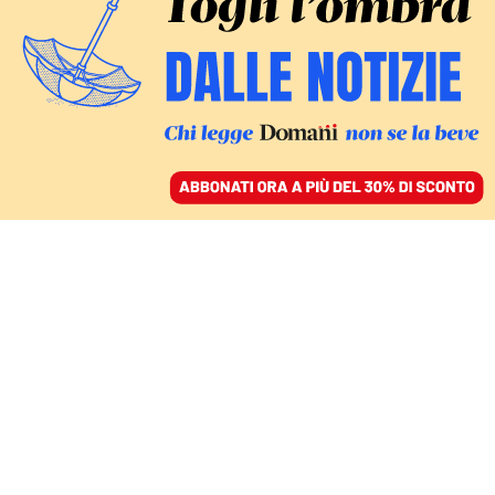
ACCEDI
SFOGLIA IL GIORNALE
/
ABBONATI
MONDO
Ucraina, l’esercito si
ritira da Avdiivka per