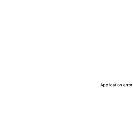
ACCEDI
ABBONATI
CERCA
Application erro