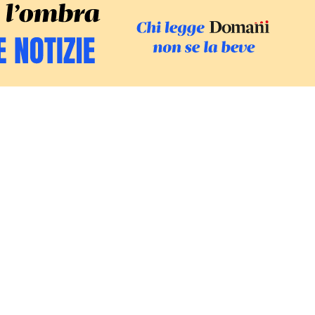
SFOGLIA IL GI
SOSTIENI LE INCHIESTE
/
PODC
Europa
Mondo
Fatti
Ambiente
Economia
Giustizia