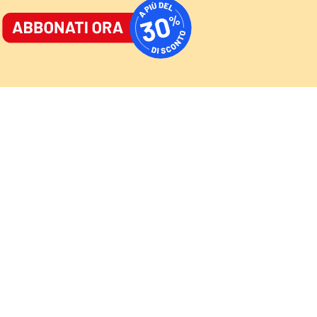
ORNALE
/
ACCEDI
ABBONATI
AST
/
NEWSLETTER
Cultura
Sport
Video
Speciali