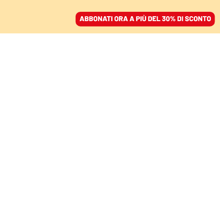
ACCEDI
SFOGLIA IL GIORNALE
/
ABBONATI
Big Bang
FATTI
All’origine di un termine improprio:
la strana storia del “Big Bang”
LUIGI BIGNAMI
divulgatore
L’astronomo britannico Fred Hoyle ebbe la geniale idea di