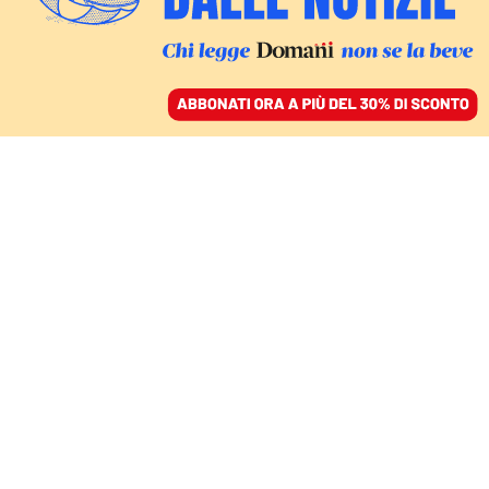
ACCEDI
SFOGLIA IL GIORNALE
/
ABBONATI
alessandra maiorino
FATTI
L’opposizione attacca Crosetto sugli
affitti non pagati: «Destra