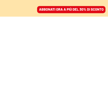
ACCEDI
SFOGLIA IL GIORNALE
/
ABBONATI
TECNOLOGIA
La reputazione? Online
te la puoi comprare
FEDERICO GUERRINI
10 aprile 2022 • 18:00
Segui Domani su Google