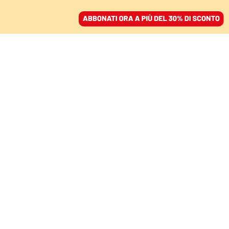
ACCEDI
SFOGLIA IL GIORNALE
/
ABBONATI
TECNOLOGIA
O paghi o ti profilo:
l'ultimatum di Facebook
e Instagram può violare
la legge
GIOVANNI ZICCARDI