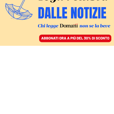
ACCEDI
SFOGLIA IL GIORNALE
/
ABBONATI
DOMANI
Vincenzo Sorce e gli
altri compari tutti
“rispettabilissimi”