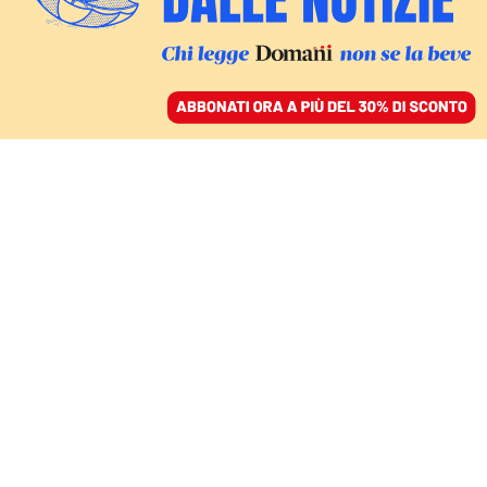
ACCEDI
SFOGLIA IL GIORNALE
/
ABBONATI
AREALE
Il caso DeepSeek:
un’innovazione diversa
è possibile
FERDINANDO COTUGNO