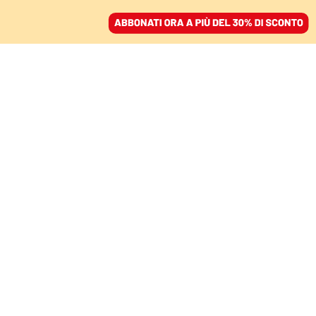
ACCEDI
SFOGLIA IL GIORNALE
/
ABBONATI
Andrea De
Carlo
scrittore
Scrittore italiano. Ha viaggiato molto: parte per gli
Stati Uniti, abitando a Boston, New York, Santa
Barbara e Los Angeles, dove insegna italiano e fa
altri lavori che racconterà nel suo primo romanzo.
Successivamente si stabilisce in Australia lungo le